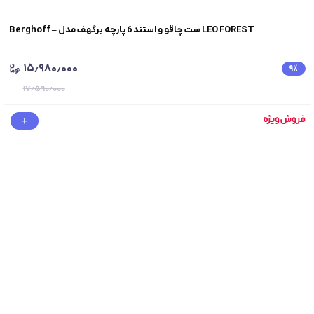
Berghoff – ست چاقو و استند 6 پارچه برگهف مدل LEO FOREST
۱۵٫۹۸۰٫۰۰۰
۹
٪
۱۷٫۵۹۰٫۰۰۰