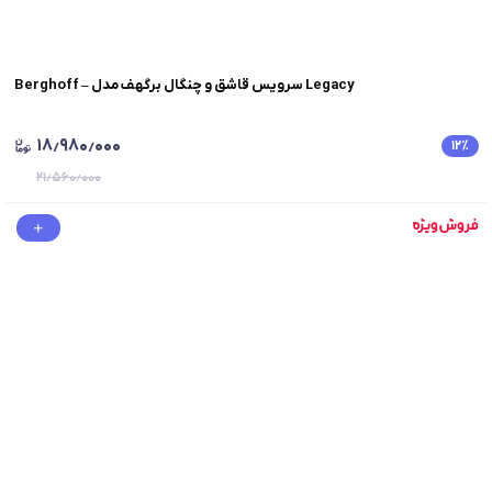
Berghoff – سرویس قاشق و چنگال برگهف مدل Legacy
۱۸٫۹۸۰٫۰۰۰
۱۲
٪
۲۱٫۵۶۰٫۰۰۰