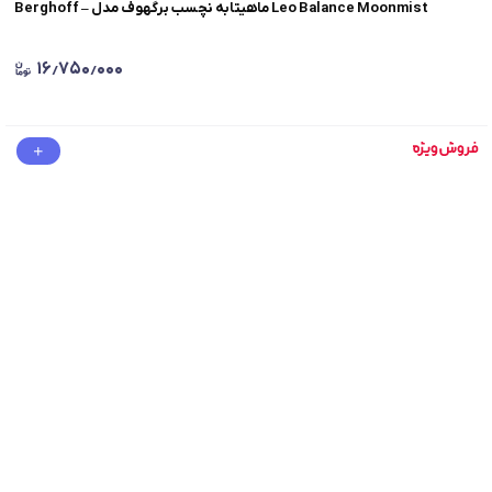
Berghoff – ماهیتابه نچسب برگهوف مدل Leo Balance Moonmist
۱۶٫۷۵۰٫۰۰۰