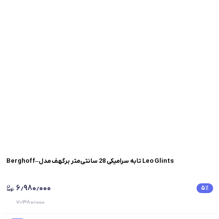
Berghoff–تابه سرامیکی 28 سانتی‌متر برگهف مدل Leo Glints
۶٫۹۸۰٫۰۰۰
۵
٪
۷٫۳۸۰٫۰۰۰