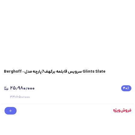
Berghoff –سرویس قابلمه برگهف 7پارچه مدل Glints Slate
۲۵٫۹۸۰٫۰۰۰
۴۰
٪
۴۳٫۶۵۰٫۰۰۰