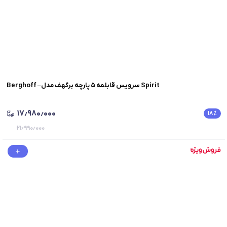
Berghoff –سرویس قابلمه ۵ پارچه برگهف مدل Spirit
۱۷٫۹۸۰٫۰۰۰
۱۸
٪
۲۱٫۹۹۰٫۰۰۰