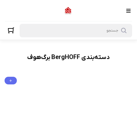
BergHOFF برگ‌هوف
دسته‌بندی BergHOFF برگ‌هوف