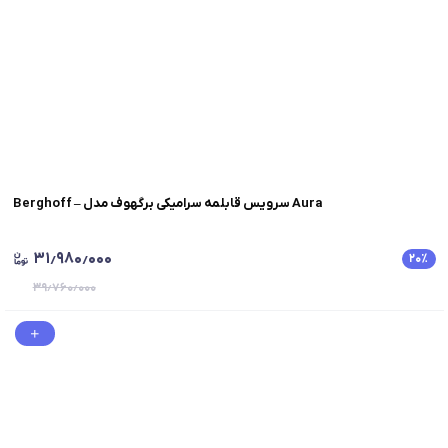
Berghoff – سرویس قابلمه سرامیکی برگهوف مدل Aura
۳۱٫۹۸۰٫۰۰۰
۲۰
٪
۳۹٫۷۶۰٫۰۰۰