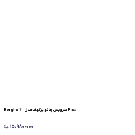
Berghoff –سرویس چاقو برگهف مدل Pica
۱۵٫۹۸۰٫۰۰۰